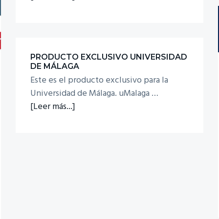
de
Multifunción
Láser
Monocromo
PRODUCTO EXCLUSIVO UNIVERSIDAD
HP
DE MÁLAGA
LaserJet
Este es el producto exclusivo para la
M140we
Universidad de Málaga. uMalaga …
195€
acerca
[Leer más...]
(Iva
de
Incl.)
Producto
Exclusivo
Universidad
de
Málaga