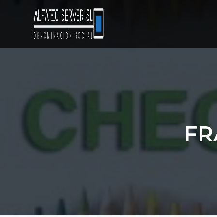
S
S
S
a
a
a
l
l
l
t
t
t
ALFATEC SERVER S.L.
Servicios
Informáticos
a
a
a
y
Papelería
r
r
r
a
a
a
l
l
l
a
c
p
FR
n
o
i
a
n
e
v
t
d
e
e
e
g
n
p
a
i
á