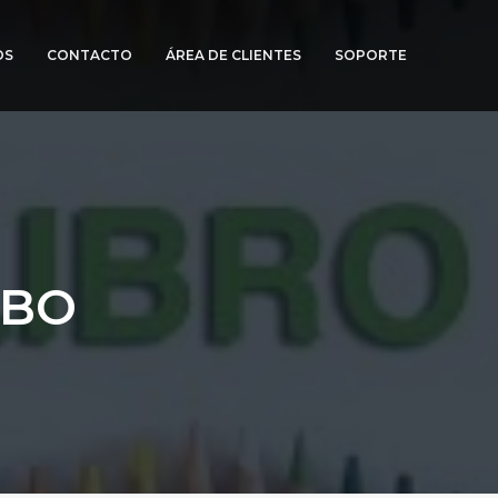
OS
CONTACTO
ÁREA DE CLIENTES
SOPORTE
A
ONE
ÍA E
TA +
OGO
OBO
IA 2025)
E TÉCNICO Y
IMIENTO
RIO DE
DE PÁGINAS
MAS DE