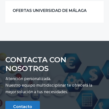
ó
p
n
OFERTAS UNIVERSIDAD DE MÁLAGA
n
r
a
p
i
r
n
i
c
n
i
c
p
i
a
p
l
CONTACTA CON
a
NOSOTROS
l
Atención personalizada.
Nuestro equipo multidisciplinar te ofrecerá la
mejor solución a tus necesidades.
Contacto